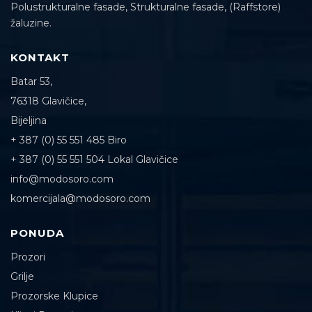
Polustrukturalne fasade, Strukturalne fasade, (Raffstore)
žaluzine.
KONTAKT
Batar 53,
76318 Glavičice,
Bijeljina
+ 387 (0) 55 551 485 Biro
+ 387 (0) 55 551 504 Lokal Glavičice
info@modosoro.com
komercijala@modosoro.com
PONUDA
Prozori
Grilje
Prozorske Klupice