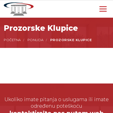
Toggl
navig
Prozorske Klupice
POČETNA
PONUDA
PROZORSKE KLUPICE
Ukoliko imate pitanja o uslugama ili imate
određenu poteškoću